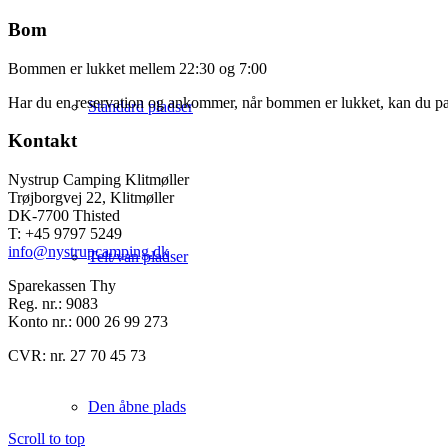
Bom
Bommen er lukket mellem 22:30 og 7:00
Har du en reservation og ankommer, når bommen er lukket, kan du parke
Standard pladser
Kontakt
Nystrup Camping Klitmøller
Trøjborgvej 22, Klitmøller
DK-7700 Thisted
T: +45 9797 5249
info@nystrupcamping.dk
Telt/van pladser
Sparekassen Thy
Reg. nr.: 9083
Konto nr.: 000 26 99 273
CVR: nr. 27 70 45 73
Den åbne plads
Scroll to top