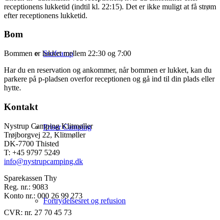
receptionens lukketid (indtil kl. 22:15). Det er ikke muligt at få strøm
efter receptionens lukketid.
Bom
Surfcamp
Bommen er lukket mellem 22:30 og 7:00
Har du en reservation og ankommer, når bommen er lukket, kan du
parkere på p-pladsen overfor receptionen og gå ind til din plads eller
hytte.
Kontakt
Nystrup Camping Klitmøller
Priser Camping
Trøjborgvej 22, Klitmøller
DK-7700 Thisted
T: +45 9797 5249
info@nystrupcamping.dk
Sparekassen Thy
Reg. nr.: 9083
Konto nr.: 000 26 99 273
Fortrydelsesret og refusion
CVR: nr. 27 70 45 73