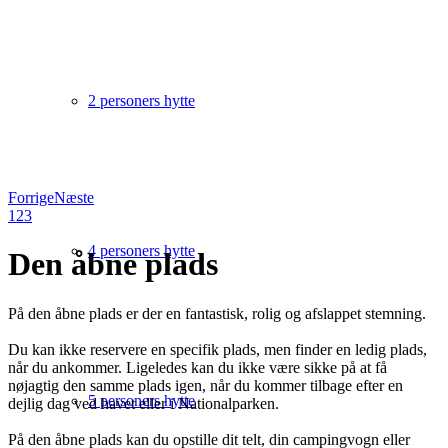
2 personers hytte
Forrige
Næste
1
2
3
4 personers hytte
Den åbne plads
På den åbne plads er der en fantastisk, rolig og afslappet stemning.
Du kan ikke reservere en specifik plads, men finder en ledig plads,
når du ankommer. Ligeledes kan du ikke være sikke på at få
nøjagtig den samme plads igen, når du kommer tilbage efter en
5 personers hytte
dejlig dag ved havet eller i Nationalparken.
På den åbne plads kan du opstille dit telt, din campingvogn eller