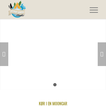
Næste
1
2
KØR I EN MOONCAR