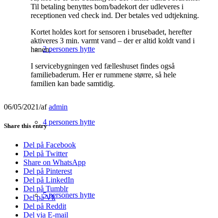
Til betaling benyttes bom/badekort der udleveres i
receptionen ved check ind. Der betales ved udtjekning.
Kortet holdes kort for sensoren i brusebadet, herefter
aktiveres 3 min. varmt vand – der er altid koldt vand i
2 personers hytte
hanen.
I servicebygningen ved fælleshuset findes også
familiebaderum. Her er rummene større, så hele
familien kan bade samtidig.
06/05/2021
/
af
admin
4 personers hytte
Share this entry
Del på Facebook
Del på Twitter
Share on WhatsApp
Del på Pinterest
Del på LinkedIn
Del på Tumblr
5 personers hytte
Del på Vk
Del på Reddit
Del via E-mail