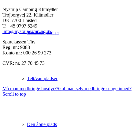
Nystrup Camping Klitmøller
Trøjborgvej 22, Klitmøller
DK-7700 Thisted
T: +45 9797 5249
info@nystrupcamping.dk
Standard pladser
Sparekassen Thy
Reg. nr.: 9083
Konto nr.: 000 26 99 273
CVR: nr. 27 70 45 73
Telt/van pladser
Må man medbringe husdyr?
Skal man selv medbringe sengelinned?
Scroll to top
Den åbne plads