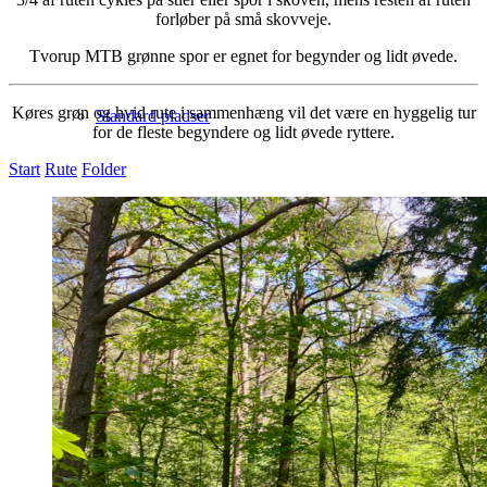
forløber på små skovveje.
Tvorup MTB grønne spor er egnet for begynder og lidt øvede.
Køres grøn og hvid rute i sammenhæng vil det være en hyggelig tur
Standard pladser
for de fleste begyndere og lidt øvede ryttere.
Start
Rute
Folder
Telt/van pladser
Den åbne plads