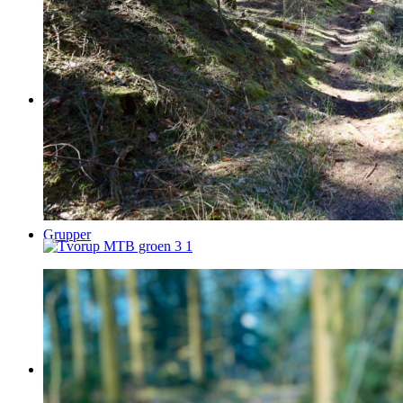
The Nest – Shelters
Grupper
Pladsen