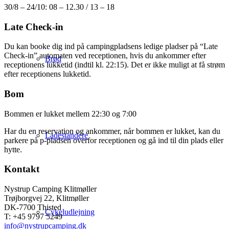
30/8 – 24/10: 08 – 12.30 / 13 – 18
Late Check-in
Du kan booke dig ind på campingpladsens ledige pladser på “Late
Check-in” automaten ved receptionen, hvis du ankommer efter
Brød
receptionens lukketid (indtil kl. 22:15). Det er ikke muligt at få strøm
efter receptionens lukketid.
Bom
Bommen er lukket mellem 22:30 og 7:00
Har du en reservation og ankommer, når bommen er lukket, kan du
Ladestandere
parkere på p-pladsen overfor receptionen og gå ind til din plads eller
hytte.
Kontakt
Nystrup Camping Klitmøller
Trøjborgvej 22, Klitmøller
DK-7700 Thisted
Cykeludlejning
T: +45 9797 5249
info@nystrupcamping.dk