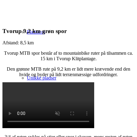
Tvorup 9,2 km grøn spor
Pladskort
Afstand: 8,5 km
Tvorup MTB spor består af to mountainbike ruter på tilsammen ca.
15 km i Tvorup Klitplantage.
Den grønne MTB rute på 9,2 km er lidt mere krævende end den
hvide og byder på lidt terrænmæssige udfordringer.
Unikke pladser
Private pladser
3/4 af ruten cykles på stier eller spor i skoven, mens resten af ruten