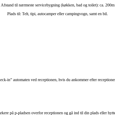
Afstand til nærmeste servicebygning (køkken, bad og toilet): ca. 200m
Plads til: Telt, tipi, autocamper eller campingvogn, samt en bil.
-in” automaten ved receptionen, hvis du ankommer efter receptionens lu
re på p-pladsen overfor receptionen og gå ind til din plads eller hytt