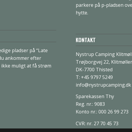
parkere på p-pladsen over
hytte.
KONTAKT
dige pladser på “Late
Nystrup Camping Klitmøl
 du ankommer efter
Trøjborgvej 22, Klitmølle
r ikke muligt at få strøm
DK-7700 Thisted
T: +45 9797 5249
info@nystrupcamping.dk
Sparekassen Thy
Reg. nr.: 9083
Konto nr.: 000 26 99 273
CVR: nr. 27 70 45 73