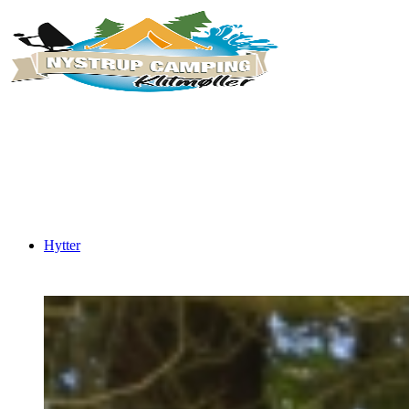
Hytter
Tønde