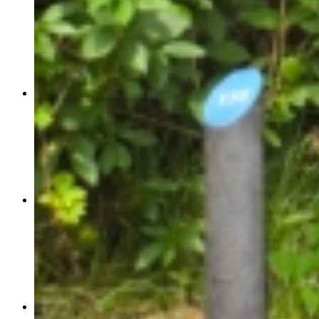
The Nest – Shelters
Grupper
Pladsen