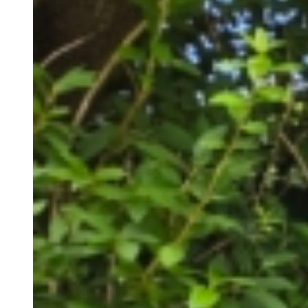
Pladskort
Unikke pladser
Private pladser