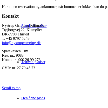
Har du en reservation og ankommer, når bommen er lukket, kan du parke
Kontakt
Nystrup Camping Klitmøller
Standard pladser
Trøjborgvej 22, Klitmøller
DK-7700 Thisted
T: +45 9797 5249
info@nystrupcamping.dk
Sparekassen Thy
Reg. nr.: 9083
Konto nr.: 000 26 99 273
Telt/van pladser
CVR: nr. 27 70 45 73
Scroll to top
Den åbne plads