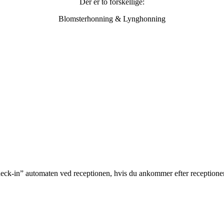
Der er to forskellige:
Blomsterhonning & Lynghonning
-in” automaten ved receptionen, hvis du ankommer efter receptionens lu