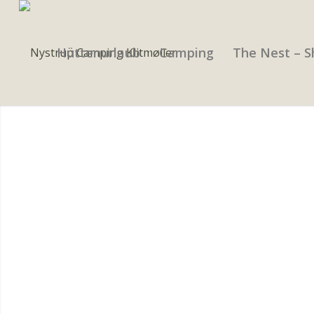
Hüttenurlaub
Camping
The Nest – S