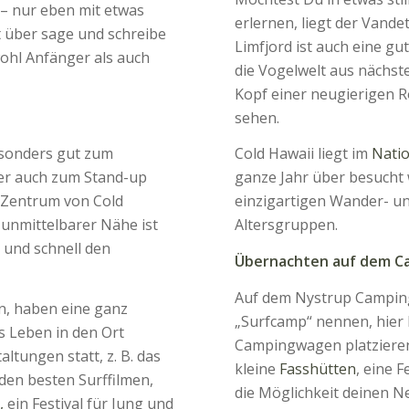
 – nur eben mit etwas
erlernen, liegt der Vande
t über sage und schreibe
Limfjord ist auch eine gu
wohl Anfänger als auch
die Vogelwelt aus nächst
Kopf einer neugierigen 
sehen.
esonders gut zum
Cold Hawaii liegt im
Natio
der auch zum Stand-up
ganze Jahr über besucht
s Zentrum von Cold
einzigartigen Wander- un
n unmittelbarer Nähe ist
Altersgruppen.
 und schnell den
Übernachten auf dem C
Auf dem Nystrup Camping
en, haben eine ganz
„Surfcamp“ nennen, hier
 Leben in den Ort
Campingwagen platzieren
ltungen statt, z. B. das
kleine
Fasshütten
, eine 
 den besten Surffilmen,
die Möglichkeit deinen 
k,
ein Festival für Jung und