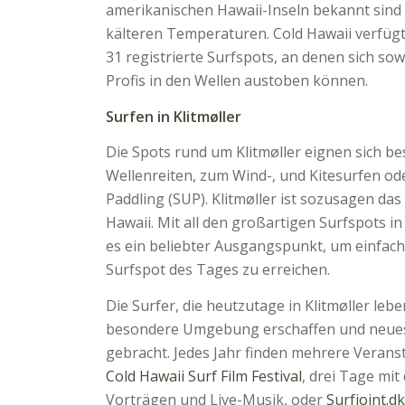
amerikanischen Hawaii-Inseln bekannt sind
kälteren Temperaturen. Cold Hawaii verfüg
31 registrierte Surfspots, an denen sich so
Profis in den Wellen austoben können.
Surfen in Klitmøller
Die Spots rund um Klitmøller eignen sich b
Wellenreiten, zum Wind-, und Kitesurfen o
Paddling (SUP). Klitmøller ist sozusagen da
Hawaii. Mit all den großartigen Surfspots i
es ein beliebter Ausgangspunkt, um einfach
Surfspot des Tages zu erreichen.
Die Surfer, die heutzutage in Klitmøller leb
besondere Umgebung erschaffen und neues
gebracht. Jedes Jahr finden mehrere Veransta
Cold Hawaii Surf Film Festival
, drei Tage mit
Vorträgen und Live-Musik, oder
Surfjoint.d