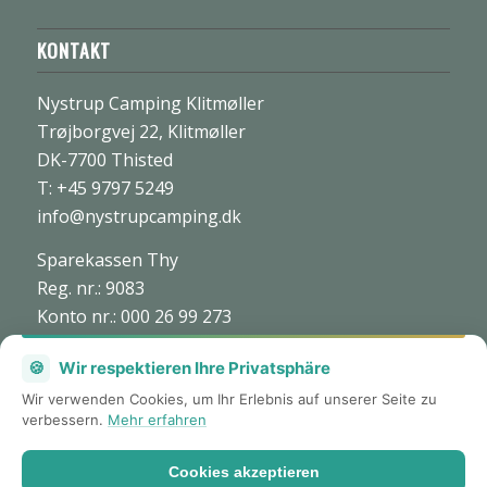
KONTAKT
Nystrup Camping Klitmøller
Trøjborgvej 22, Klitmøller
DK-7700 Thisted
T: +45 9797 5249
info@nystrupcamping.dk
Sparekassen Thy
Reg. nr.: 9083
Konto nr.: 000 26 99 273
CVR: nr. 27 70 45 73
🍪
Wir respektieren Ihre Privatsphäre
Wir verwenden Cookies, um Ihr Erlebnis auf unserer Seite zu
verbessern.
Mehr erfahren
Cookies akzeptieren