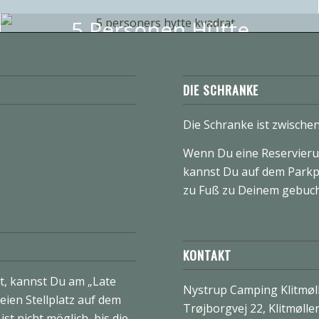
5 Personen Hütte
DIE SCHRANKE
Die Schranke ist zwische
Wenn Du eine Reservieru
kannst Du auf dem Parkp
zu Fuß zu Deinem gebucht
KONTAKT
, kannst Du am „Late
Nystrup Camping Klitmøl
eien Stellplatz auf dem
Trøjborgvej 22, Klitmølle
st nicht möglich, bis die