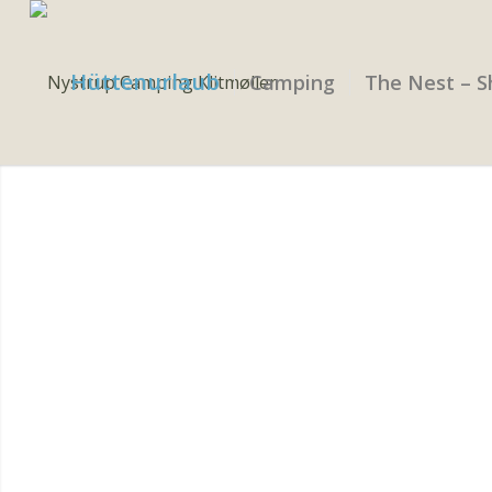
Hüttenurlaub
Camping
The Nest – S