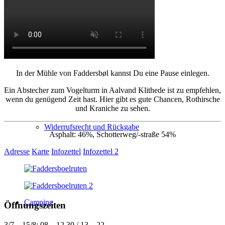
6 Personen Hütte
In der Mühle von Faddersbøl kannst Du eine Pause einlegen.
Ein Abstecher zum Vogelturm in Aalvand Klithede ist zu empfehlen,
wenn du genügend Zeit hast. Hier gibt es gute Chancen, Rothirsche
und Kraniche zu sehen.
Widerrufsrecht und Rückgabe
Asphalt: 46%, Schotterweg/-straße 54%
Adresse
Karte
Infozettel
Infozettel 2
Camping
Öffnungszeiten
3/7 – 15/8: 08 – 12.30 / 13 – 22