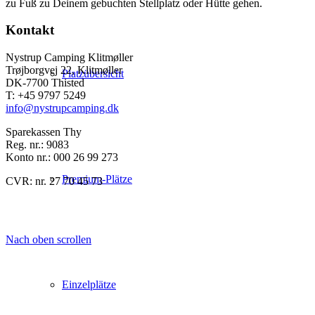
zu Fuß zu Deinem gebuchten Stellplatz oder Hütte gehen.
Kontakt
Nystrup Camping Klitmøller
Trøjborgvej 22, Klitmøller
Platzübersicht
DK-7700 Thisted
T: +45 9797 5249
info@nystrupcamping.dk
Sparekassen Thy
Reg. nr.: 9083
Konto nr.: 000 26 99 273
Premium-Plätze
CVR: nr. 27 70 45 73
Nach oben scrollen
Einzelplätze