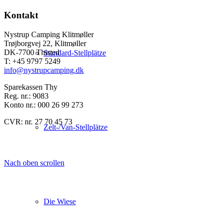
Kontakt
Nystrup Camping Klitmøller
Trøjborgvej 22, Klitmøller
DK-7700 Thisted
Standard-Stellplätze
T: +45 9797 5249
info@nystrupcamping.dk
Sparekassen Thy
Reg. nr.: 9083
Konto nr.: 000 26 99 273
CVR: nr. 27 70 45 73
Zelt-/Van-Stellplätze
Nach oben scrollen
Die Wiese