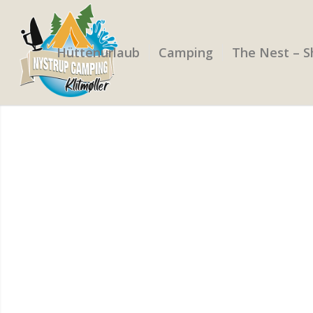
Hüttenurlaub
Camping
The Nest – S