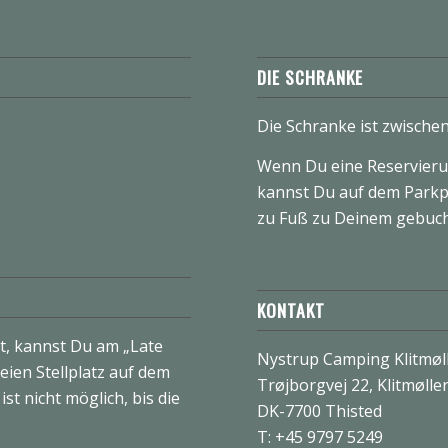
DIE SCHRANKE
Die Schranke ist zwische
Wenn Du eine Reservieru
kannst Du auf dem Parkp
zu Fuß zu Deinem gebucht
KONTAKT
, kannst Du am „Late
Nystrup Camping Klitmøl
eien Stellplatz auf dem
Trøjborgvej 22, Klitmølle
st nicht möglich, bis die
DK-7700 Thisted
T: +45 9797 5249