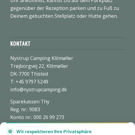
Uhr ankommst, kannst Du auf dem Parkplatz
gegenüber der Rezeption parken und zu Fuß zu
Deinem gebuchten Stellplatz oder Hütte gehen.
KONTAKT
Nystrup Camping Klitmøller
Trøjborgvej 22, Klitmøller
DK-7700 Thisted
T: +45 9797 5249
info@nystrupcamping.dk
Sparekassen Thy
Reg. nr.: 9083
Konto nr.: 000 26 99 273
CVR: nr. 27 70 45 73
🍪
Wir respektieren Ihre Privatsphäre